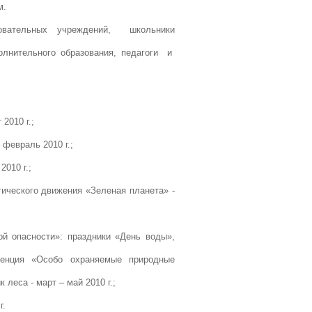
м.
вательных учреждений, школьники
олнительного образования, педагоги и
2010 г.;
 февраль 2010 г.;
2010 г.;
гического движения «Зеленая планета» -
ой опасности»: праздники «День воды»,
енция «Особо охраняемые природные
леса - март – май 2010 г.;
г.